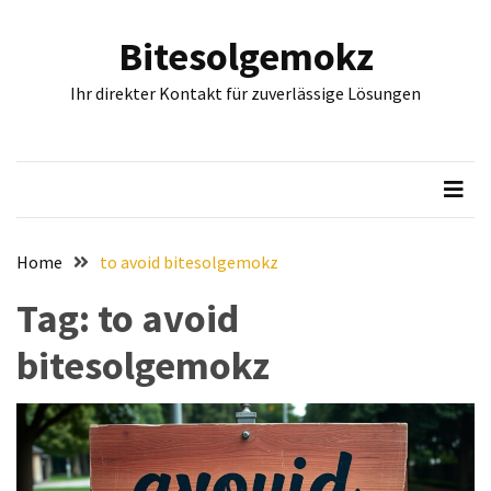
Skip
Skip
to
to
Bitesolgemokz
content
content
Archives
Ihr direkter Kontakt für zuverlässige Lösungen
June
2026
May
2026
April
Home
to avoid bitesolgemokz
2026
March
Tag:
to avoid
2026
February
bitesolgemokz
2026
Categories