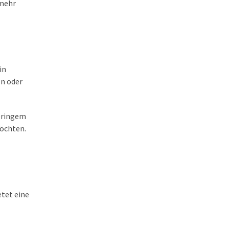
 mehr
in
In oder
geringem
möchten.
etet eine