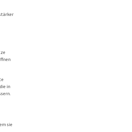
stärker
tze
ffnen
te
die in
ssern.
em sie