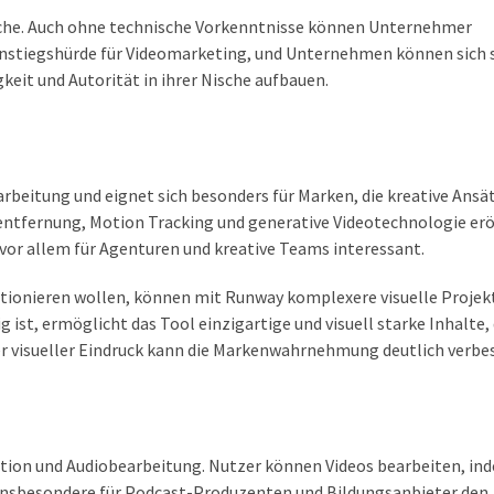
läche. Auch ohne technische Vorkenntnisse können Unternehmer
 Einstiegshürde für Videomarketing, und Unternehmen können sich 
keit und Autorität in ihrer Nische aufbauen.
rbeitung und eignet sich besonders für Marken, die kreative Ansä
ntfernung, Motion Tracking und generative Videotechnologie erö
 vor allem für Agenturen und kreative Teams interessant.
itionieren wollen, können mit Runway komplexere visuelle Projek
st, ermöglicht das Tool einzigartige und visuell starke Inhalte, 
er visueller Eindruck kann die Markenwahrnehmung deutlich verbe
tion und Audiobearbeitung. Nutzer können Videos bearbeiten, ind
t insbesondere für Podcast-Produzenten und Bildungsanbieter den