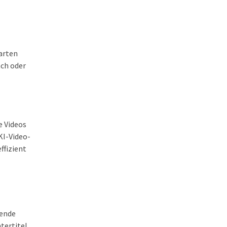
arten
ach oder
e Videos
KI-Video-
ffizient
sende
tertitel