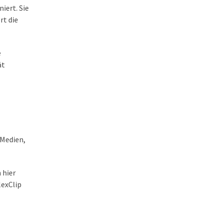
iert. Sie
rt die
e
ät
-Medien,
 hier
lexClip