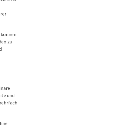
arer
o können
deo zu
d
inare
ite und
 mehrfach
ohne