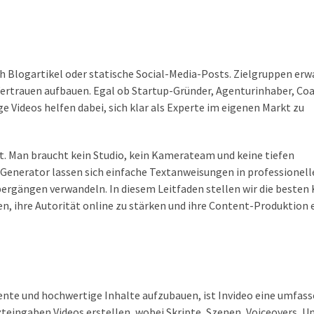
h Blogartikel oder statische Social-Media-Posts. Zielgruppen erw
Vertrauen aufbauen. Egal ob Startup-Gründer, Agenturinhaber, Co
deos helfen dabei, sich klar als Experte im eigenen Markt zu
t. Man braucht kein Studio, kein Kamerateam und keine tiefen
Generator lassen sich einfache Textanweisungen in professionell
bergängen verwandeln. In diesem Leitfaden stellen wir die besten 
, ihre Autorität online zu stärken und ihre Content-Produktion e
nte und hochwertige Inhalte aufzubauen, ist Invideo eine umfas
ingaben Videos erstellen, wobei Skripte, Szenen, Voiceovers, Un