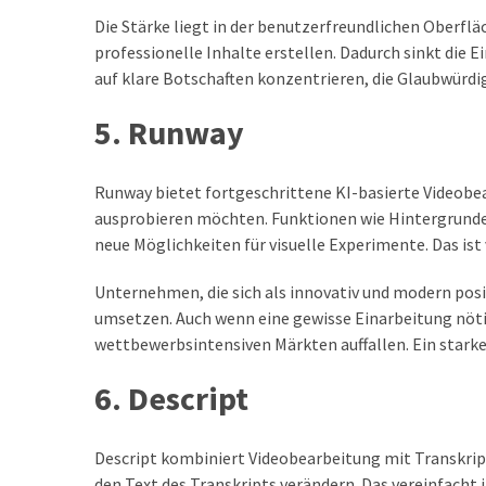
Die Stärke liegt in der benutzerfreundlichen Oberf
professionelle Inhalte erstellen. Dadurch sinkt die
auf klare Botschaften konzentrieren, die Glaubwürdig
5. Runway
Runway bietet fortgeschrittene KI-basierte Videobea
ausprobieren möchten. Funktionen wie Hintergrunde
neue Möglichkeiten für visuelle Experimente. Das ist
Unternehmen, die sich als innovativ und modern pos
umsetzen. Auch wenn eine gewisse Einarbeitung nötig i
wettbewerbsintensiven Märkten auffallen. Ein stark
6. Descript
Descript kombiniert Videobearbeitung mit Transkrip
den Text des Transkripts verändern. Das vereinfach