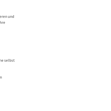
ieren und
hre
ne selbst
en